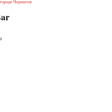
 городе Чернигов
Bar
9