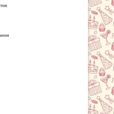
атив
чания