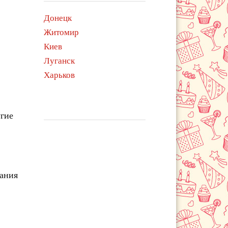
Донецк
Житомир
Киев
Луганск
Харьков
угие
чания