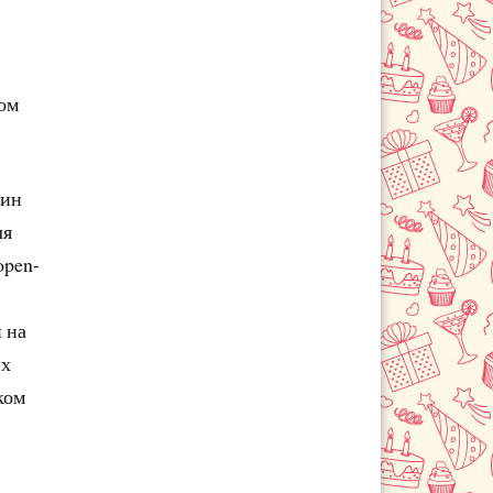
том
дин
ля
open-
 на
их
ком