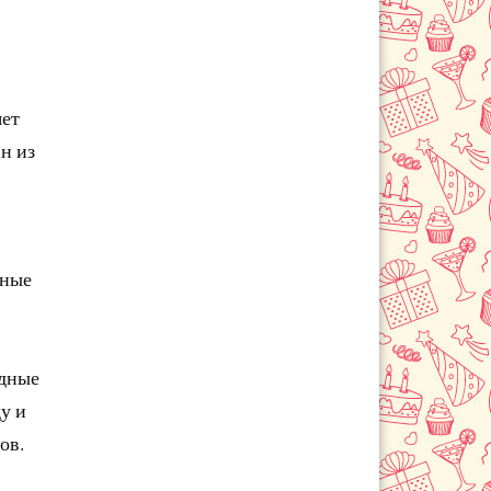
яет
н из
жные
одные
у и
ов.