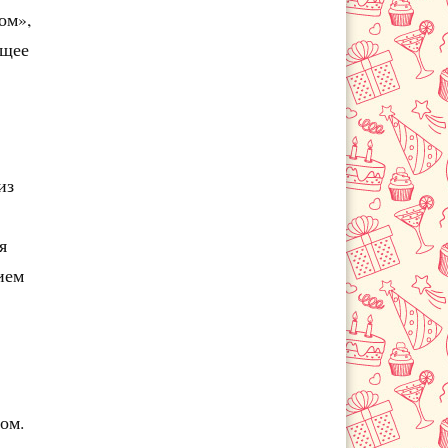
ом»,
ющее
из
я
ием
том.