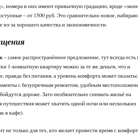
д», номера в них имеют привычную градацию, вроде «экон
доступные – от 1500 руб. Это сравнительно новое, набира
е из-за хорошего качества и экононмичности.
ещения
к
– самое распространённое предложение, тут всегда есть 
утки 1-комнатную квартиру можно за те же деньги, что и
, правда без питания, а уровень комфорта может оказатьс
таменты с безупречным ремонтом, удобным местоположен
ойдутся дороже. Зато необязательно снимать жильё на
мя путешествия может хватить одной ночи или нескольких
к в кафе).
нт не только для тех, кто желает провести время с комфор