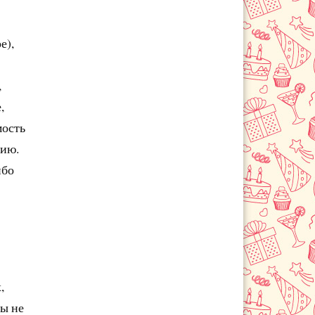
е),
,
,
мость
нию.
ибо
,
цы не