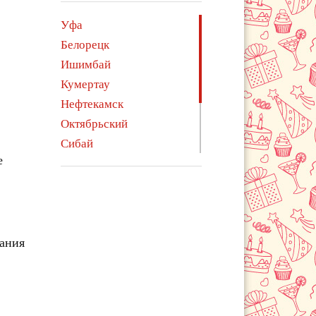
Уфа
Белорецк
Ишимбай
Кумертау
Нефтекамск
Октябрьский
Сибай
е
Стерлитамак
Туймазы
Учалы
Янаул
чания