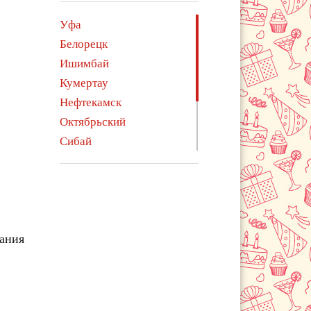
Уфа
Белорецк
Ишимбай
Кумертау
Нефтекамск
Октябрьский
Сибай
Стерлитамак
Туймазы
Учалы
Янаул
чания