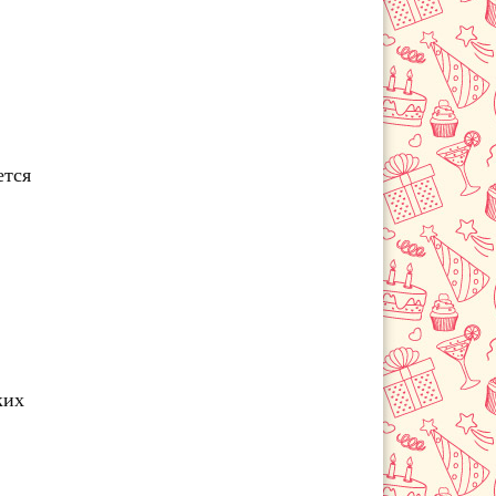
ется
ких