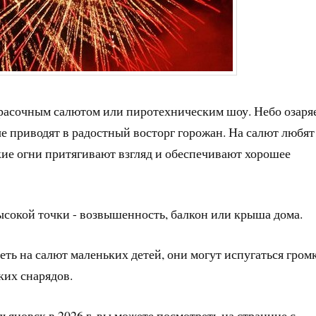
красочным салютом или пиротехническим шоу. Небо озаря
е приводят в радостный восторг горожан. На салют любят
ркие огни притягивают взгляд и обеспечивают хорошее
ысокой точки - возвышенность, балкон или крыша дома.
еть на салют маленьких детей, они могут испугаться гром
ких снарядов.
ьяновск в 2026 г. вы можете посмотреть на странице с