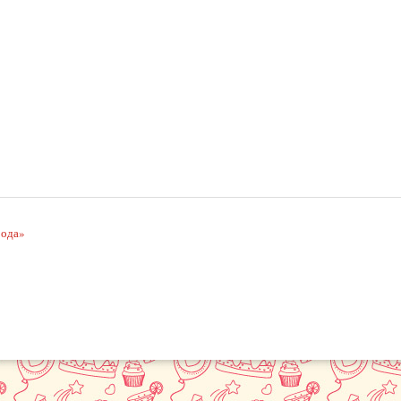
рода»