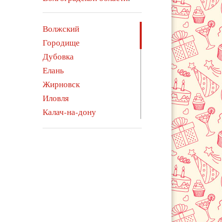
Волжский
Городище
Дубовка
Елань
Жирновск
Иловля
Калач-на-дону
Камышин
Котельниково
Котово
Ленинск
Михайловка
Нехаевский
Николаевск