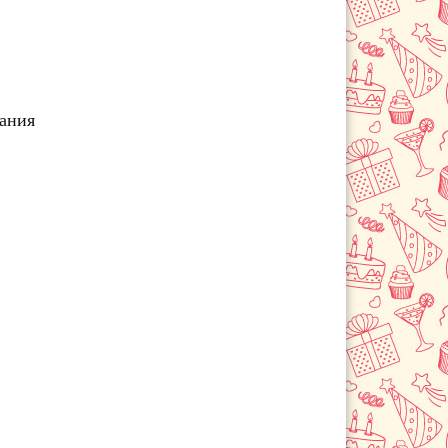
Новоаннинский
Новониколаевский
Новый Рогачик
Октябрьский
Палласовка
чания
Рудня
Светлый Яр
Средняя Ахтуба
Старая Полтавка
Урюпинск
Фролово