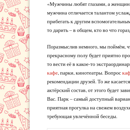
«Мужчины любят глазами, а женщины
мужчина отличается талантом услаж
прибегать к другим вспомогательным 
то дарить – в общем, кто во что гораз
Поразмыслив немного, мы поймём, чт
прекрасному полу будет приятно про
то вести её в какое-то экстраордина
кафе
, парки, кинотеатры. Вопрос
ка
рекомендации друзей. То же касаетс
актёрский состав, от этого будет зав
Вас. Парк – самый доступный вариан
приятная прогулка на свежем воздухе
требующая увлечённой беседы.