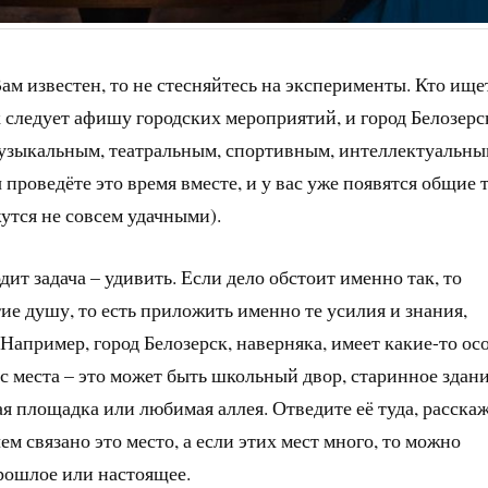
м известен, то не стесняйтесь на эксперименты. Кто ище
к следует афишу городских мероприятий, и город Белозерс
музыкальным, театральным, спортивным, интеллектуальн
ы проведёте это время вместе, и у вас уже появятся общие
утся не совсем удачными).
дит задача – удивить. Если дело обстоит именно так, то
ие душу, то есть приложить именно те усилия и знания,
Например, город Белозерск, наверняка, имеет какие-то ос
с места – это может быть школьный двор, старинное здан
я площадка или любимая аллея. Отведите её туда, расскаж
чем связано это место, а если этих мест много, то можно
рошлое или настоящее.