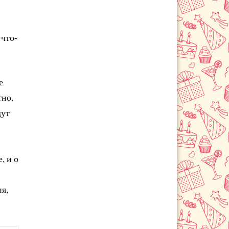
 что-
е
тно,
дут
, и о
ия,