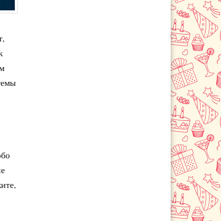
т,
к
ым
 темы
обо
ие
ите,