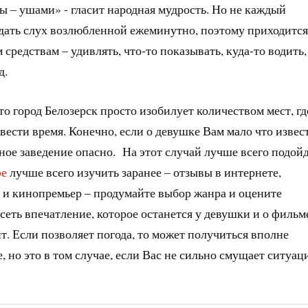
 – ушами» - гласит народная мудрость. Но не каждый
дать слух возлюбленной ежеминутно, поэтому приходится
средствам – удивлять, что-то показывать, куда-то водить,
д.
о город Белозерск просто изобилует количеством мест, гд
вести время. Конечно, если о девушке Вам мало что извес
рное заведение опасно. На этот случай лучше всего подой
фе
лучше всего изучить заранее – отзывы в интернете,
я и кинопремьер – продумайте выбор жанра и оцените
исеть впечатление, которое останется у девушки и о фильме
т. Если позволяет погода, то может получиться вполне
, но это в том случае, если Вас не сильно смущает ситуац