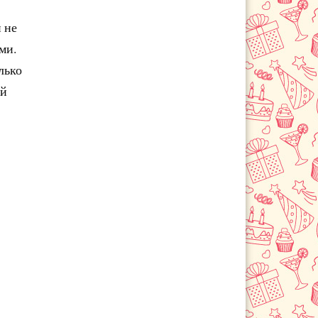
 не
ми.
лько
ой