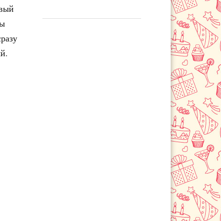
овый
бы
сразу
й.