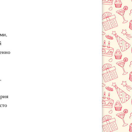
ми,
й
бенно
,
ария
сто