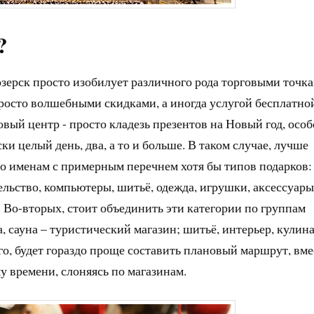
?
озерск просто изобилует различного рода торговыми точка
росто волшебными скидками, а иногда услугой бесплатно
овый центр - просто кладезь презентов на Новый год, осо
ки целый день, два, а то и больше. В таком случае, лучше
 по именам с примерным перечнем хотя бы типов подарков:
ельство, компьютеры, шитьё, одежда, игрушки, аксессуары
д. Во-вторых, стоит объединить эти категории по группам
, сауна – туристический магазин; шитьё, интерьер, кулин
ого, будет гораздо проще составить плановый маршрут, вме
у времени, слоняясь по магазинам.