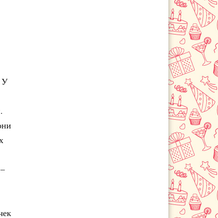
 У
.
они
х
 –
чек