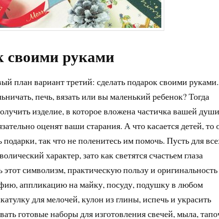
к своими руками
вый план вариант третий: сделать подарок своими руками.
ьничать, печь, вязать или вы маленький ребенок? Тогда
получить изделие, в которое вложена частичка вашей души
язательно оценят ваши старания. А что касается детей, то 
ь подарки, так что не поленитесь им помочь. Пусть для все
волический характер, зато как светятся счастьем глаза
 этот символизм, практическую пользу и оригинальность
афию, аппликацию на майку, посуду, подушку в любом
катулку для мелочей, кулон из глины, испечь и украсить
вать готовые наборы для изготовления свечей, мыла, тапо