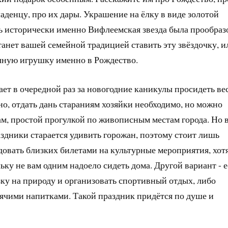
ладенцу, про их дары. Украшение на ёлку в виде золотой
дь исторически именно Вифлеемская звезда была прообраз
танет вашей семейной традицией ставить эту звёздочку, и
чную игрушку именно в Рождество.
чает в очередной раз за новогодние каникулы просидеть ве
но, отдать дань стараниям хозяйки необходимо, но можно
вам, простой прогулкой по живописным местам города. Но 
аздники старается удивить горожан, поэтому стоит лишь
довать близких билетами на культурные мероприятия, хот
ьку не вам одним надоело сидеть дома. Другой вариант - 
зку на природу и организовать спортивный отдых, либо
ячими напитками. Такой праздник придётся по душе и