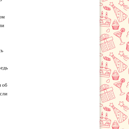
ом
ли
сь
ведь
я об
если