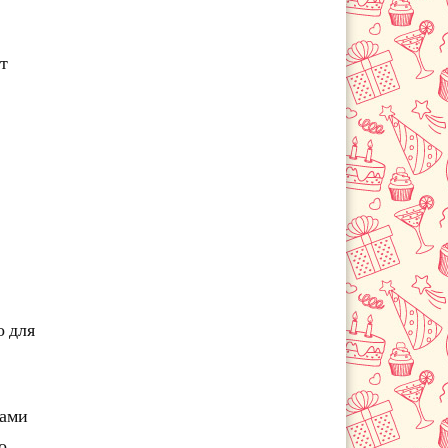
т
о для
ками
о