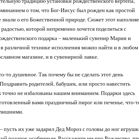
ательную традицию установки рождественского вертепа,
минанием о том, что Бог-Иисус был рожден как простой
е знали о его Божественной природе. Сюжет этот наполняе
 радостью, которой непременно хочется поделиться с
рождественского подарка – маленький сувенир Марии и
а в различной технике исполнения можно найти и в любом
ославном магазине, и в сувенирной лавке.
о-то душевное. Так почему бы не сделать этот день
оздравить родителей, бабушек, или просто навестить
ж точно не избалованы нашим вниманием. Подарки здесь
риготовленный вами праздничный пирог или печенье, что-т
т лишними.
 – пусть их уже задарил Дед Мороз с головы до ног игруш
кий подарок особенным. Расскажите им про Рождество, пр