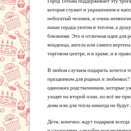
Город Тотьма поддерживает эту трог
которая служит и украшением и напо
небогатый человек, и очень немноги
наши сердца уютом и теплом, а душу
близкими. Это и отличная идея для 
младенца, ангела или самого вертеп
торговом центре, и в храме, и в прав
В любом случаем подарить хочется чт
праздником для родных и любимых? П
одиноких родственников, которые у
уходят на второй план, но всё же п
дома или для тепла никогда не буду
Дети, конечно, ждут подарков всегда
и сладостями, сделайте рождественс