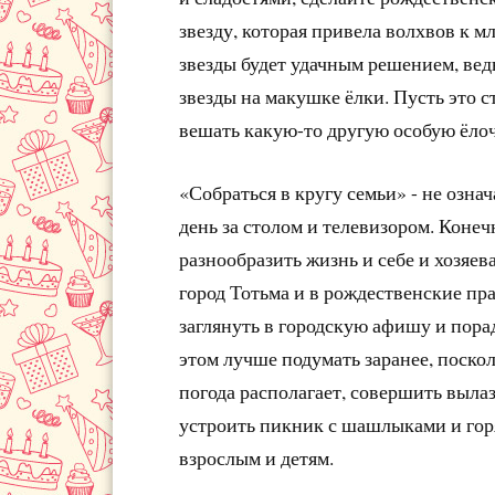
звезду, которая привела волхвов к м
звезды будет удачным решением, ве
звезды на макушке ёлки. Пусть это с
вешать какую-то другую особую ёло
«Собраться в кругу семьи» - не озна
день за столом и телевизором. Конеч
разнообразить жизнь и себе и хозяе
город Тотьма и в рождественские пр
заглянуть в городскую афишу и пора
этом лучше подумать заранее, поскол
погода располагает, совершить выла
устроить пикник с шашлыками и гор
взрослым и детям.