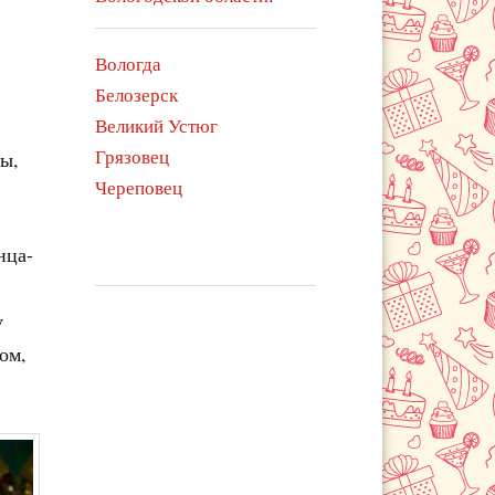
Вологда
Белозерск
Великий Устюг
Грязовец
ы,
Череповец
нца-
у
ом,