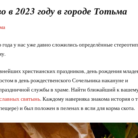
 в 2023 году в городе Тотьма
ьма
 года у нас уже давно сложились определённые стереотип
му.
авнейших христианских праздников, день рождения младе
постом в день рождественского Сочельника накануне и
 праздничной службы в храме. Найти ближайший к вашем
славных святынь
. Каждому наверняка знакома история о т
 пещере) и был положен в пеленах в ясли для корма скота.