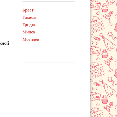
Брест
Гомель
Гродно
Минск
Могилёв
ежной