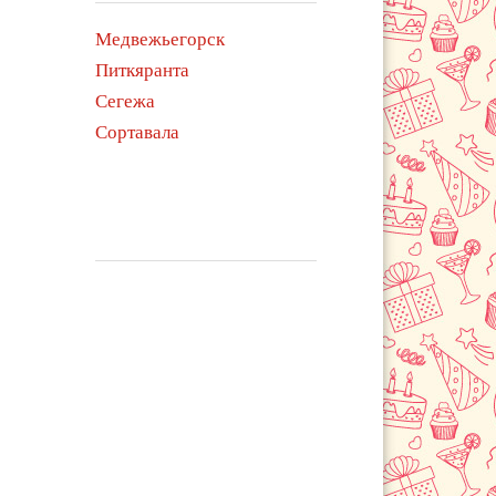
Медвежьегорск
Питкяранта
Сегежа
Сортавала