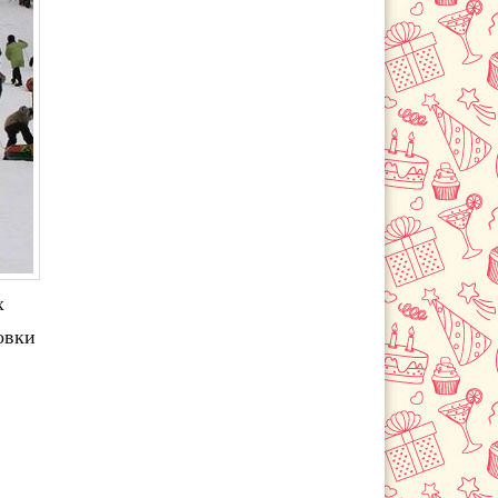
х
овки