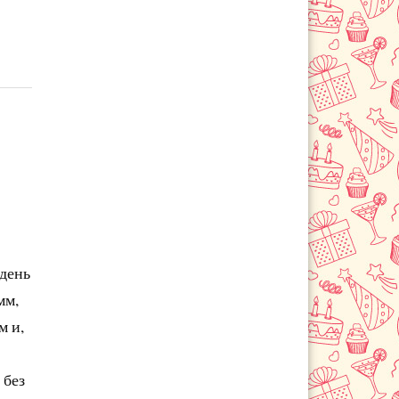
 день
мм,
м и,
 без