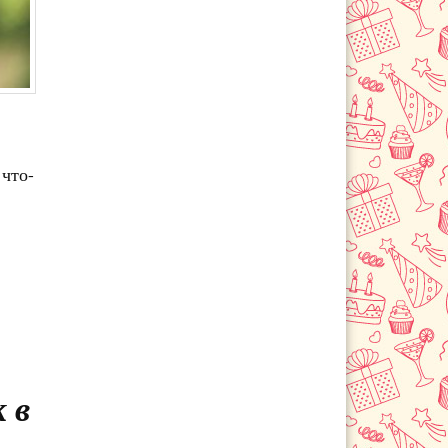
 что-
 в