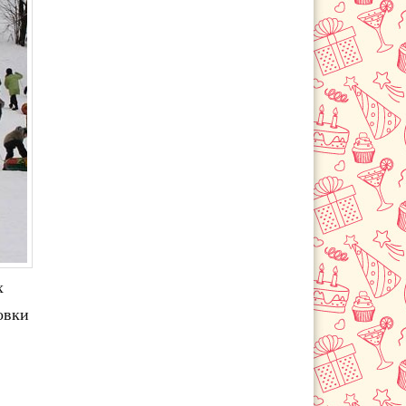
х
овки