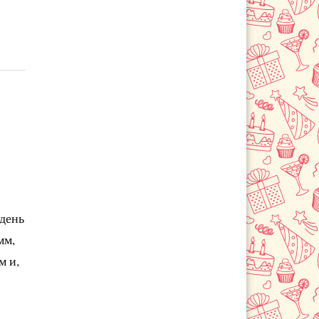
 день
мм,
м и,