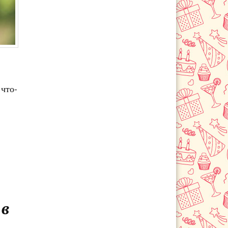
 что-
 в