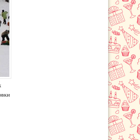
х
овки