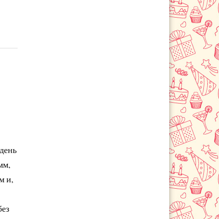
 день
мм,
м и,
без