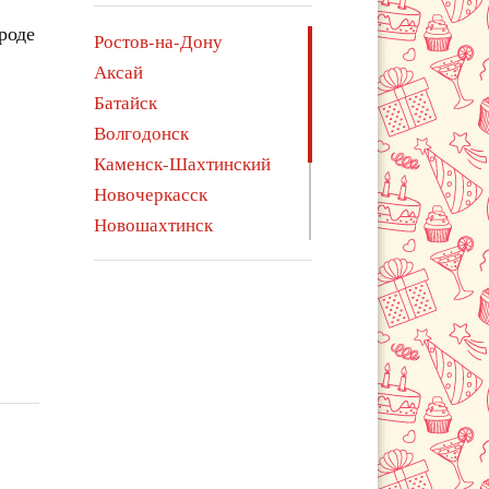
роде
Ростов-на-Дону
Аксай
Батайск
Волгодонск
Каменск-Шахтинский
Новочеркасск
Новошахтинск
Сальск
Таганрог
Цимлянск
Шахты