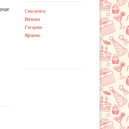
роде
Смоленск
Вязьма
Гагарин
Ярцево