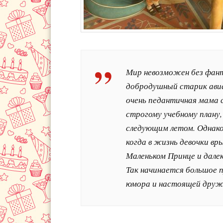
Мир невозможен без фант
добродушный старик авиа
очень педантичная мама 
строгому учебному плану,
следующим летом. Однак
когда в жизнь девочки вр
Маленьком Принце и далек
Так начинается большое 
юмора и настоящей друж