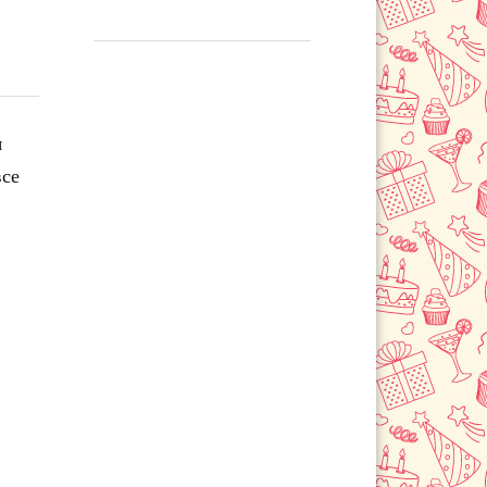
я
все