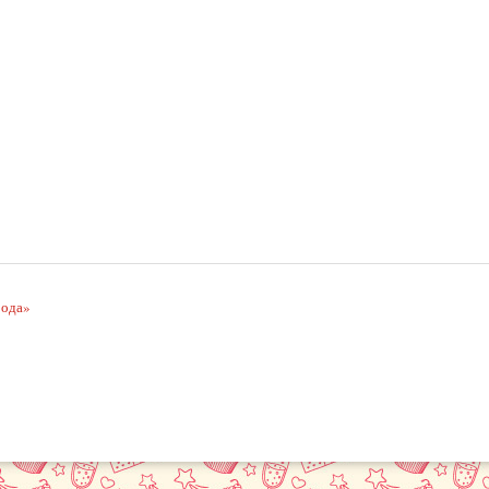
рода»