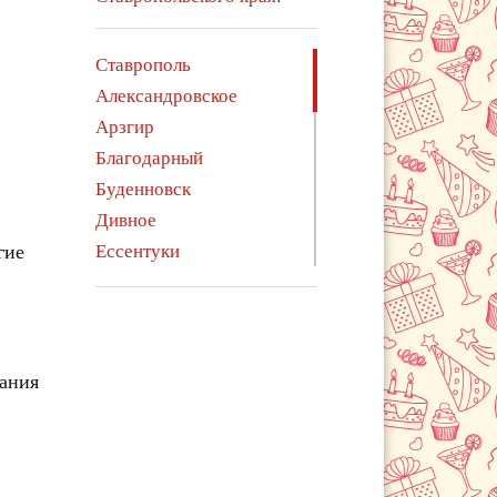
Ставрополь
Александровское
Арзгир
Благодарный
Буденновск
Дивное
гие
Ессентуки
Железноводск
Зеленокумск
Изобильный
Ипатово
чания
Кисловодск
Курсавка
Левокумское