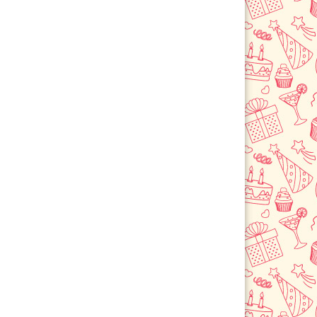
Лермонтов
Летняя Ставка
Минеральные Воды
Михайловск
Невинномысск
Новоалександровск
Новопавловск
Пятигорск
Светлоград
Степное