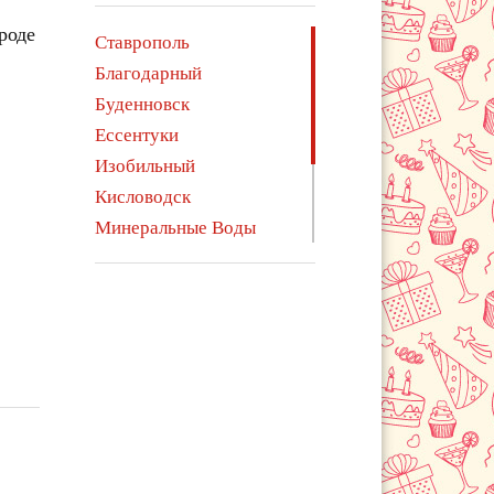
роде
Ставрополь
Благодарный
Буденновск
Ессентуки
Изобильный
Кисловодск
Минеральные Воды
Михайловск
Невинномысск
Пятигорск
Светлоград