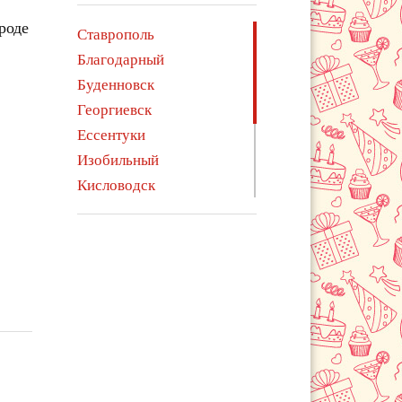
роде
Ставрополь
Благодарный
Буденновск
Георгиевск
Ессентуки
Изобильный
Кисловодск
Минеральные Воды
Михайловск
Невинномысск
Пятигорск
Светлоград