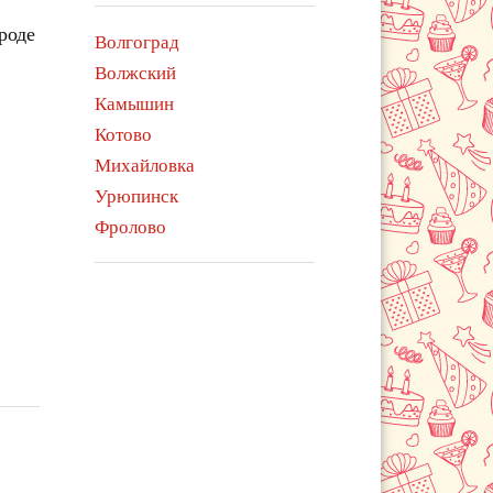
роде
Волгоград
Волжский
Камышин
Котово
Михайловка
Урюпинск
Фролово