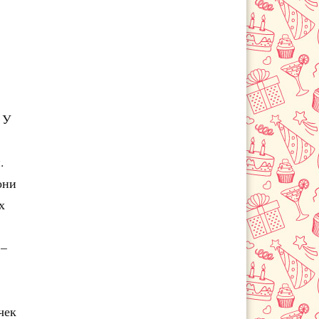
 У
.
они
х
 –
чек