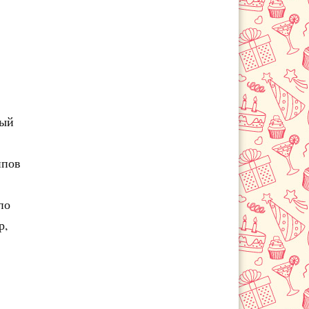
Светлоград
Степное
вый
ипов
по
р,