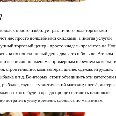
?
словодск просто изобилует различного рода торговыми
уют нас просто волшебными скидками, а иногда услугой
рупный торговый центр - просто кладезь презентов на Но
ть на их поиски целый день, два, а то и больше. В таком
ставить список по именам с примерным перечнем хотя бы т
ия, строительство, компьютеры, шитьё, одежда, игрушки,
рыбалка и т.д. Во-вторых, стоит объединить эти категории 
 рыбалка, сауна – туристический магазин; шитьё, интерье
ходя из этого, будет гораздо проще составить плановый
но потратить уйму времени, слоняясь по магазинам.