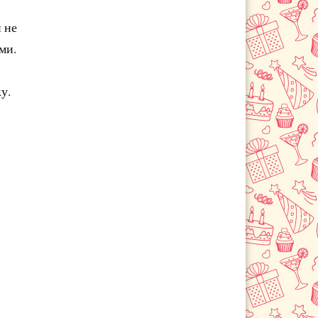
 не
ми.
у.