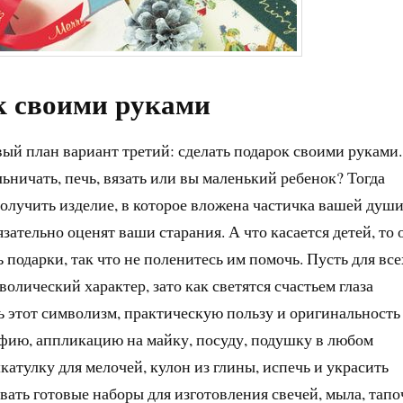
к своими руками
вый план вариант третий: сделать подарок своими руками.
ьничать, печь, вязать или вы маленький ребенок? Тогда
получить изделие, в которое вложена частичка вашей души
язательно оценят ваши старания. А что касается детей, то 
ь подарки, так что не поленитесь им помочь. Пусть для все
волический характер, зато как светятся счастьем глаза
 этот символизм, практическую пользу и оригинальность
афию, аппликацию на майку, посуду, подушку в любом
катулку для мелочей, кулон из глины, испечь и украсить
вать готовые наборы для изготовления свечей, мыла, тапо