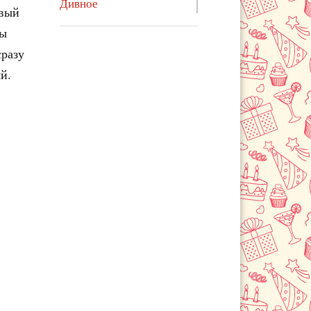
Дивное
овый
Ессентуки
бы
Железноводск
сразу
Зеленокумск
й.
Изобильный
Ипатово
Курсавка
Левокумское
Лермонтов
Летняя Ставка
Минеральные Воды
Михайловск
Невинномысск
Новоалександровск
Новопавловск
Пятигорск